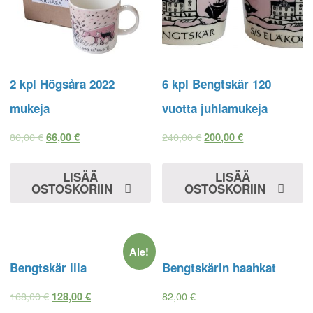
2 kpl Högsåra 2022
6 kpl Bengtskär 120
mukeja
vuotta juhlamukeja
80,00
€
240,00
€
66,00
€
200,00
€
LISÄÄ
LISÄÄ
OSTOSKORIIN
OSTOSKORIIN
Ale!
Bengtskär lila
Bengtskärin haahkat
168,00
€
82,00
€
128,00
€