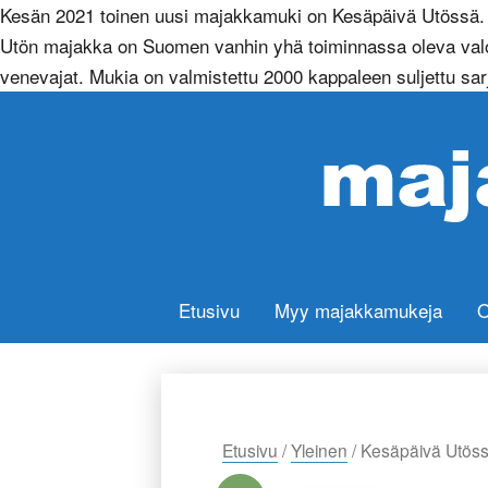
Kesän 2021 toinen uusi majakkamuki on Kesäpäivä Utössä. M
Utön majakka on Suomen vanhin yhä toiminnassa oleva valom
venevajat. Mukia on valmistettu 2000 kappaleen suljettu sarja 
Etusivu
Myy majakkamukeja
O
Etusivu
/
Yleinen
/ Kesäpäivä Utös