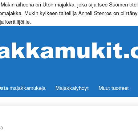
ukin aiheena on Utön majakka, joka sijaitsee Suomen etelä
ajakka. Mukin kylkeen taiteilija Anneli Stenros on piirtän
keräilijöille.
sta majakkamukeja
Majakkalyhdyt
Muut tuotteet
sä