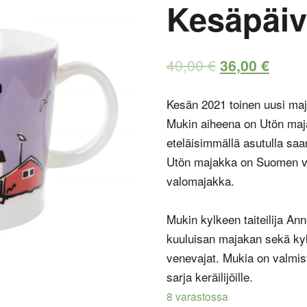
Kesäpäiv
40,00
€
36,00
€
Kesän 2021 toinen uusi ma
Mukin aiheena on Utön maj
eteläisimmällä asutulla saa
Utön majakka on Suomen va
valomajakka.
Mukin kylkeen taiteilija Ann
kuuluisan majakan sekä kyl
venevajat. Mukia on valmist
sarja keräilijöille.
8 varastossa