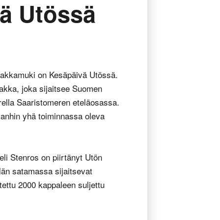
ä Utössä
jakkamuki on Kesäpäivä Utössä.
akka, joka sijaitsee Suomen
rella Saaristomeren eteläosassa.
nhin yhä toiminnassa oleva
eli Stenros on piirtänyt Utön
än satamassa sijaitsevat
ettu 2000 kappaleen suljettu