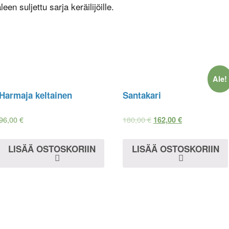
en suljettu sarja keräilijöille.
Ale!
Harmaja keltainen
Santakari
96,00
€
180,00
€
162,00
€
LISÄÄ OSTOSKORIIN
LISÄÄ OSTOSKORIIN