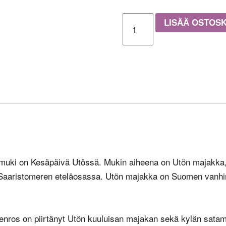
Kesäpäivä
LISÄÄ OSTOSK
Utössä
määrä
muki on Kesäpäivä Utössä. Mukin aiheena on Utön majakka,
a Saaristomeren eteläosassa. Utön majakka on Suomen vanhi
Stenros on piirtänyt Utön kuuluisan majakan sekä kylän satam