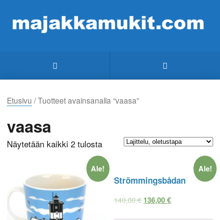
Etusivu
/ Tuotteet avainsanalla “vaasa”
vaasa
Näytetään kaikki 2 tulosta
Ale!
Ale!
Strömmingsbådan
140,00
€
136,00
€