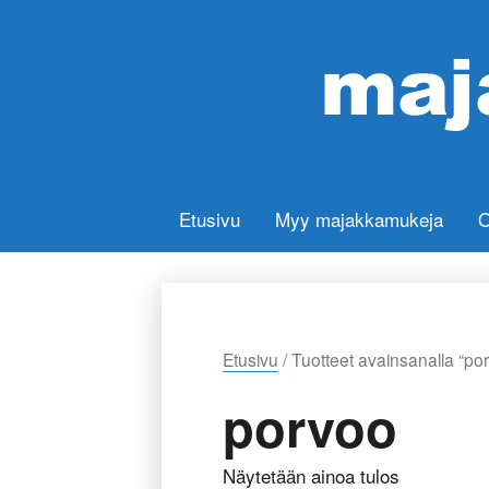
Etusivu
Myy majakkamukeja
O
Etusivu
/ Tuotteet avainsanalla “po
porvoo
Näytetään ainoa tulos