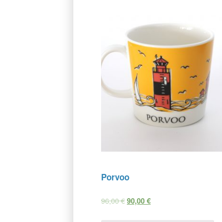
Porvoo
96,00
€
90,00
€