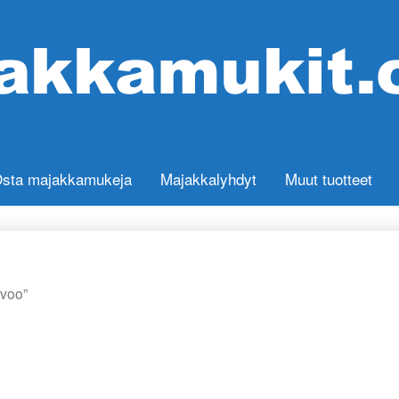
sta majakkamukeja
Majakkalyhdyt
Muut tuotteet
rvoo”